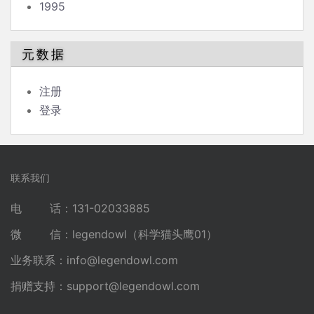
1995
元数据
注册
登录
联系我们
电 话：131-02033885
微 信：legendowl（科学猫头鹰01）
业务联系：
info@legendowl.com
捐赠支持：
support@legendowl.com