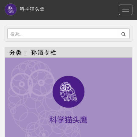
S
科学猫头鹰
TOGG
k
i
p
搜
t
索：
o
分类：
孙滔专栏
m
a
i
n
c
o
n
t
e
n
t