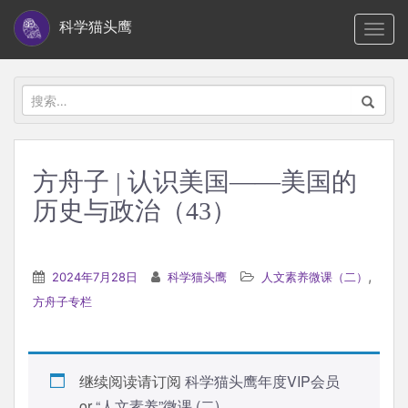
S
科学猫头鹰
TOGG
k
i
p
搜
t
索：
o
m
方舟子 | 认识美国——美国的
a
历史与政治（43）
i
n
c
,
2024年7月28日
科学猫头鹰
人文素养微课（二）
o
方舟子专栏
n
t
e
n
继续阅读请订阅
科学猫头鹰年度VIP会员
t
or
“人文素养”微课 (二)
.