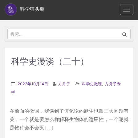
S
科学猫头鹰
TOGG
k
i
p
搜
t
索：
o
m
科学史漫谈（二十）
a
i
n
,
2023年10月14日
方舟子
科学史微课
方舟子专
c
栏
o
n
在前面的微课，我谈到了进化论的诞生也跟三大问题有
t
关，一个就是要怎么样解释生物体的适应性，一个呢就
e
是物种会不会灭 […]
n
t