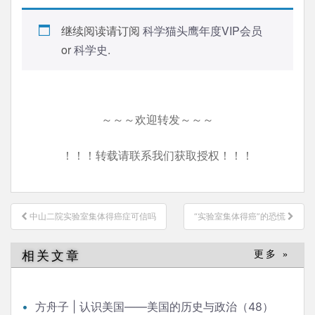
继续阅读请订阅
科学猫头鹰年度VIP会员
or
科学史
.
～～～欢迎转发～～～
！！！转载请联系我们获取授权！！！
文
中山二院实验室集体得癌症可信吗
“实验室集体得癌”的恐慌
章
导
相关文章
更多 »
航
方舟子 | 认识美国——美国的历史与政治（48）