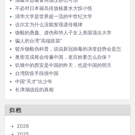
油罐车运输食用油没那么可怕
不必对日本福岛排放核废水大惊小怪
清华大学是世界超一流的中世纪大学
达尔文为什么没能发现遗传规律
饶毅的愚蠢、虚伪和华人子女上美国顶尖大学
骗人的台湾“高端疫苗”
驳斥饶毅伪科普，说说新冠病毒的演变趋势会是怎
样
奥密克戎将会传遍中国，老百姓要怎么自保？
饥饿中的西安是中国的昨天，也是中国的明天
台湾防疫手段很中国
中国“天才”出少年
长津湖战役的真相
归档
2026
2025