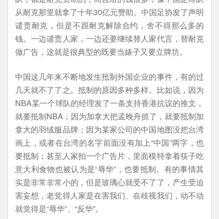
从耐克那里就拿了十年30亿元赞助。中国足协发了声明
谴责耐克，但是不跟耐克解除合约，舍不得那么多的
钱。一边谴责人家，一边还要继续替人家代言，替耐克
做广告，这就是很典型的既要当婊子又要立牌坊。
中国这几年来不断地发生抵制外国企业的事件，有的过
几天就不了了之。抵制的原因多种多样。比如说，因为
NBA某一个球队的经理发了一条支持香港抗议的推文，
就要抵制NBA；因为加拿大把孟晚舟抓了，就要抵制加
拿大的羽绒服品牌；因为某家公司的中国地图没把台湾
画上，或者在台湾的名字前面没有加上“中国”两字，也
要抵制；甚至人家拍一个广告片，里面模特拿着筷子吃
意大利食物也被认为是“辱华”，也要抵制。有的事情其
实是非常非常小的，但是玻璃心就受不了了，产生受迫
害妄想，老觉得人家是在害我们、在歧视我们，动不动
就觉得是“辱华”、“反华”。