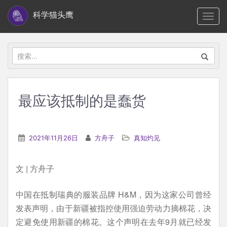
S
科学猫头鹰
TOGG
k
i
p
搜
t
索：
o
m
最应该抵制的是蠢货
a
i
n
2021年11月26日
方舟子
真知灼见
c
o
文 | 方舟子
n
t
中国在抵制瑞典的服装品牌 H&M，因为这家公司曾经
e
发表声明，由于新疆被指控使用强迫劳动力摘棉花，决
n
定避免使用新疆的棉花。这个声明在去年9月就已经发
t