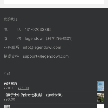
联系我们
电 话：131-02033885
微 信：legendowl（科学猫头鹰01）
业务联系：
info@legendowl.com
捐赠支持：
support@legendowl.com
产品
医路东西
原
当
¥
210.00
¥
75.00
价
前
《藏于土中的生命七家族》（游戏卡牌）
为：
价
¥
96.00
¥210.00。
格
为：
捐赠