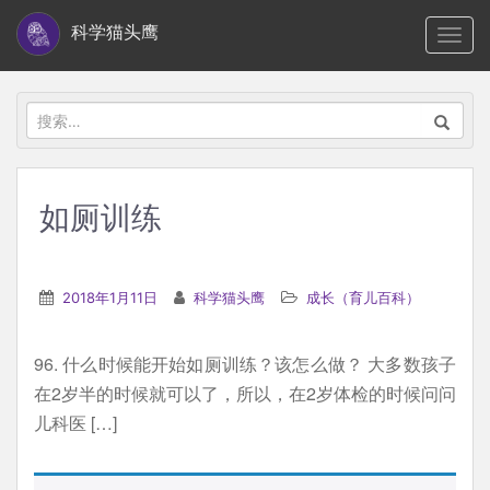
S
科学猫头鹰
TOGG
k
i
p
搜
t
索：
o
m
如厕训练
a
i
n
2018年1月11日
科学猫头鹰
成长（育儿百科）
c
o
96. 什么时候能开始如厕训练？该怎么做？ 大多数孩子
n
在2岁半的时候就可以了，所以，在2岁体检的时候问问
t
儿科医 […]
e
n
t