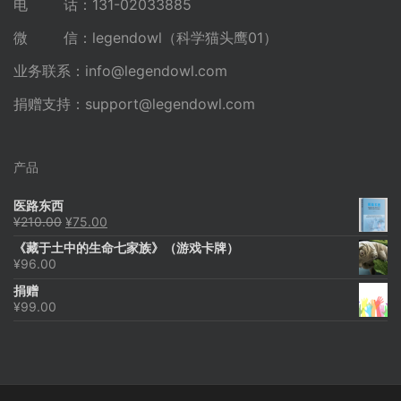
电 话：131-02033885
微 信：legendowl（科学猫头鹰01）
业务联系：
info@legendowl.com
捐赠支持：
support@legendowl.com
产品
医路东西
原
当
¥
210.00
¥
75.00
价
前
《藏于土中的生命七家族》（游戏卡牌）
为：
价
¥
96.00
¥210.00。
格
为：
捐赠
¥75.00。
¥
99.00