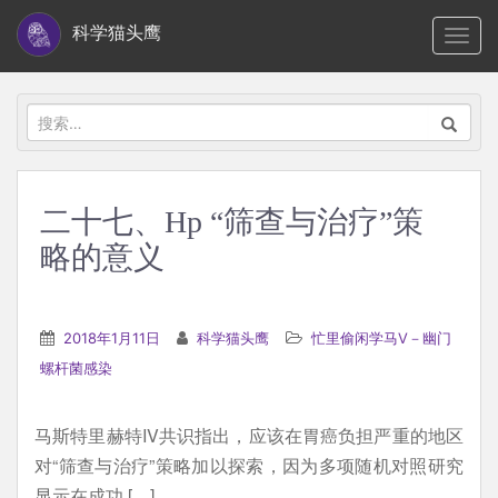
S
科学猫头鹰
TOGG
k
i
p
搜
t
索：
o
m
二十七、Hp “筛查与治疗”策
a
略的意义
i
n
c
2018年1月11日
科学猫头鹰
忙里偷闲学马V－幽门
o
螺杆菌感染
n
t
e
马斯特里赫特IV共识指出，应该在胃癌负担严重的地区
n
对“筛查与治疗”策略加以探索，因为多项随机对照研究
t
显示在成功 […]