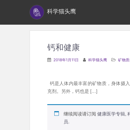
S
科学猫头鹰
k
i
p
t
o
钙和健康
m
a
2018年1月11日
科学猫头鹰
矿物质
i
n
c
钙是人体内最丰富的矿物质，身体摄入
o
充剂。另外，钙也是 […]
n
t
e
继续阅读请订阅
健康医学专辑
,
n
员
.
t