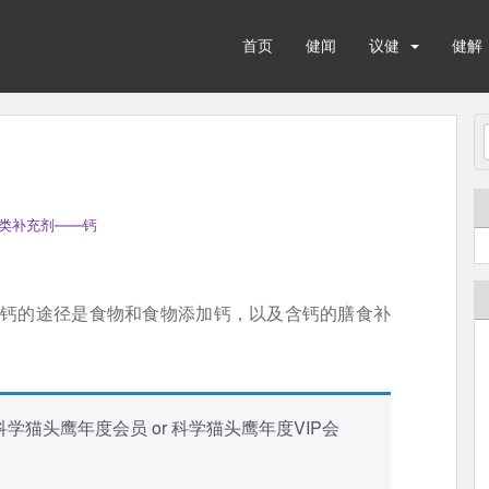
首页
健闻
议健
健解
类补充剂——钙
钙的途径是食物和食物添加钙，以及含钙的膳食补
科学猫头鹰年度会员
or
科学猫头鹰年度VIP会