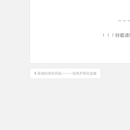
～～
！！！转载请
文
吸烟的致癌风险——一场俄罗斯轮盘赌
章
导
航