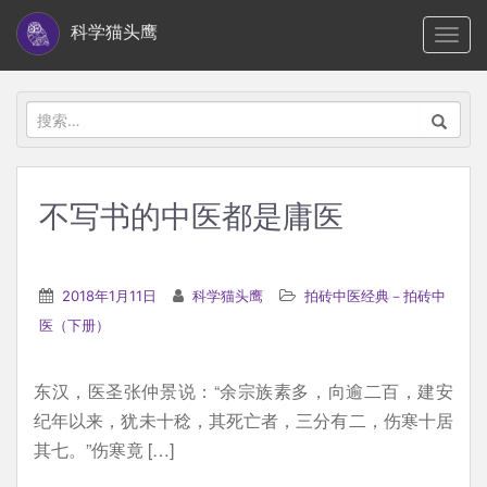
S
科学猫头鹰
TOGG
k
i
p
搜
t
索：
o
m
不写书的中医都是庸医
a
i
n
2018年1月11日
科学猫头鹰
拍砖中医经典－拍砖中
c
医（下册）
o
n
东汉，医圣张仲景说：“余宗族素多，向逾二百，建安
t
纪年以来，犹未十稔，其死亡者，三分有二，伤寒十居
e
其七。”伤寒竟 […]
n
t