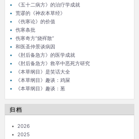
《五十二病方》的治疗学成就
荒谬的《神农本草经》
《伤寒论》的价值
伤寒条批
伤寒奇方“烧裈散”
和医圣仲景谈病因
《肘后备急方》的医学成就
《肘后备急方》救卒中恶死方研究
《本草纲目》是笑话大全
《本草纲目》趣谈：鸡屎
《本草纲目》趣谈：葱
归档
2026
2025