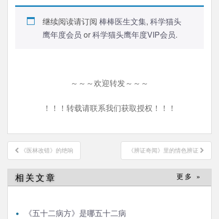
继续阅读请订阅
棒棒医生文集
,
科学猫头
鹰年度会员
or
科学猫头鹰年度VIP会员
.
～～～欢迎转发～～～
！！！转载请联系我们获取授权！！！
文
《医林改错》的绝响
《辨证奇闻》里的情色辨证
章
导
相关文章
更多 »
航
《五十二病方》是哪五十二病