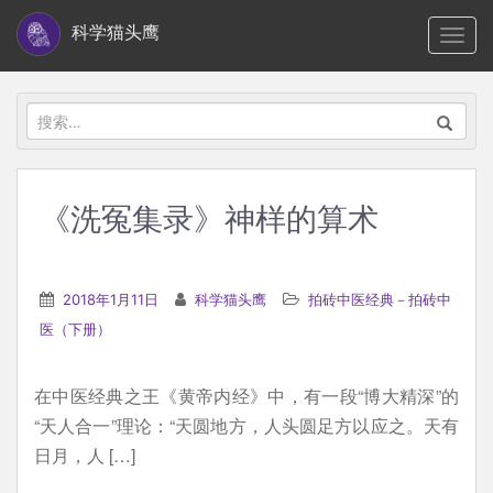
S
科学猫头鹰
TOGG
k
i
p
搜
t
索：
o
m
《洗冤集录》神样的算术
a
i
n
2018年1月11日
科学猫头鹰
拍砖中医经典－拍砖中
c
医（下册）
o
n
在中医经典之王《黄帝内经》中，有一段“博大精深”的
t
“天人合一”理论：“天圆地方，人头圆足方以应之。天有
e
日月，人 […]
n
t