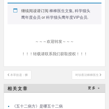
继续阅读请订阅
棒棒医生文集
,
科学猫头
鹰年度会员
or
科学猫头鹰年度VIP会员
.
～～～欢迎转发～～～
！！！转载请联系我们获取授权！！！
文
本草拾遗：狮
时珍夜访棒棒医生
章
导
相关文章
更多 »
航
《五十二病方》是哪五十二病