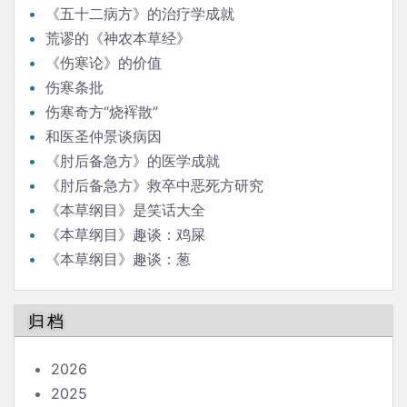
《五十二病方》的治疗学成就
荒谬的《神农本草经》
《伤寒论》的价值
伤寒条批
伤寒奇方“烧裈散”
和医圣仲景谈病因
《肘后备急方》的医学成就
《肘后备急方》救卒中恶死方研究
《本草纲目》是笑话大全
《本草纲目》趣谈：鸡屎
《本草纲目》趣谈：葱
归档
2026
2025