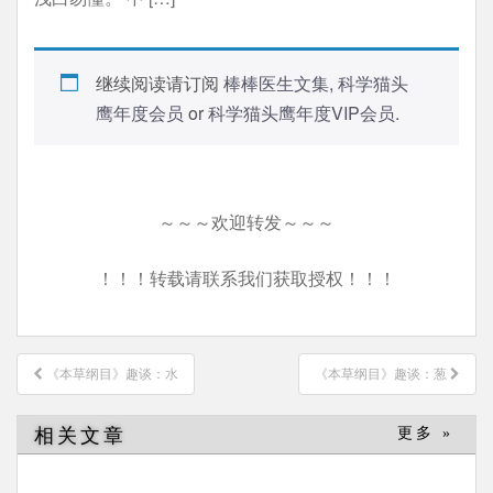
继续阅读请订阅
棒棒医生文集
,
科学猫头
鹰年度会员
or
科学猫头鹰年度VIP会员
.
～～～欢迎转发～～～
！！！转载请联系我们获取授权！！！
文
《本草纲目》趣谈：水
《本草纲目》趣谈：葱
章
导
相关文章
更多 »
航