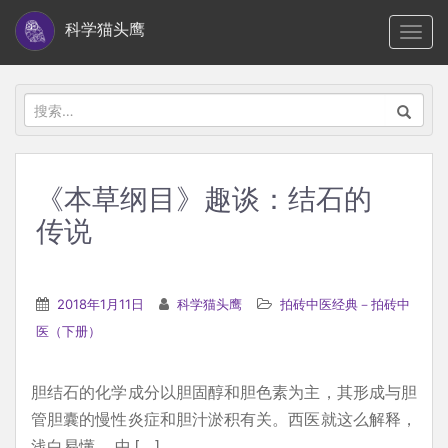
S
科学猫头鹰
TOGG
k
i
p
搜
t
索：
o
m
《本草纲目》趣谈：结石的
a
传说
i
n
c
2018年1月11日
科学猫头鹰
拍砖中医经典－拍砖中
o
医（下册）
n
t
e
胆结石的化学成分以胆固醇和胆色素为主，其形成与胆
n
管胆囊的慢性炎症和胆汁淤积有关。西医就这么解释，
t
浅白易懂。 中 […]