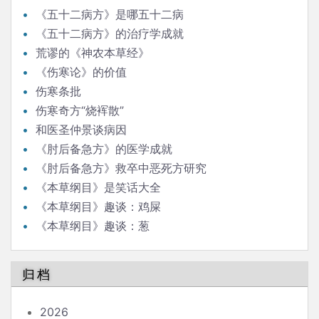
《五十二病方》是哪五十二病
《五十二病方》的治疗学成就
荒谬的《神农本草经》
《伤寒论》的价值
伤寒条批
伤寒奇方“烧裈散”
和医圣仲景谈病因
《肘后备急方》的医学成就
《肘后备急方》救卒中恶死方研究
《本草纲目》是笑话大全
《本草纲目》趣谈：鸡屎
《本草纲目》趣谈：葱
归档
2026