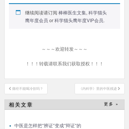
继续阅读请订阅
棒棒医生文集
,
科学猫头
鹰年度会员
or
科学猫头鹰年度VIP会员
.
～～～欢迎转发～～～
！！！转载请联系我们获取授权！！！
文
痛经不能喝冷饮吗？
《内科学》里的中医残迹
章
导
相关文章
更多 »
航
中医是怎样把“辨证”变成“辩证”的