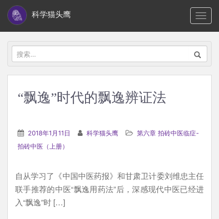
S
科学猫头鹰
TOGG
k
i
p
搜
t
索：
o
m
“飘逸”时代的飘逸辨证法
a
i
n
2018年1月11日
科学猫头鹰
第六章 拍砖中医临症-
c
拍砖中医（上册）
o
n
自从学习了《中国中医药报》和甘肃卫计委刘维忠主任
t
联手推荐的中医“飘逸用药法”后，深感现代中医已经进
e
入“飘逸”时 […]
n
t