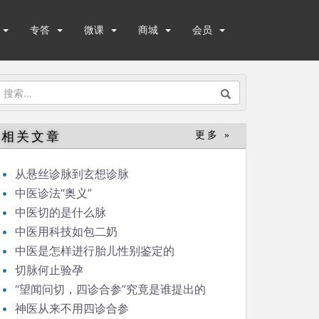
专答
微课
商城
会员
搜
索：
相关文章
更多 »
从悬丝诊脉到玄想诊脉
中医诊法“奥义”
中医切的是什么脉
中医用科技如包二奶
中医是怎样进行胎儿性别鉴定的
切脉何止验孕
“望闻问切，四诊合参”究竟是谁提出的
神医从来不用四诊合参