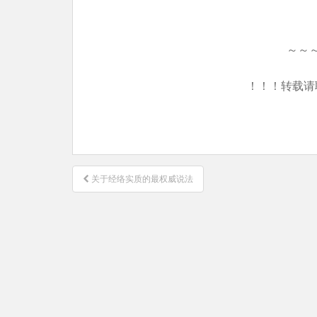
～～
！！！转载请
文
关于经络实质的最权威说法
章
导
航