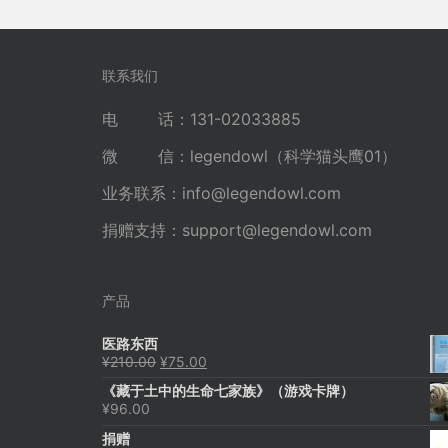
联系我们
电 话：131-02033885
微 信：legendowl（科学猫头鹰01）
业务联系：
info@legendowl.com
捐赠支持：
support@legendowl.com
产品
医路东西
原
当
¥
210.00
¥
75.00
价
前
《藏于土中的生命七家族》（游戏卡牌）
为：
价
¥
96.00
¥210.00。
格
为：
捐赠