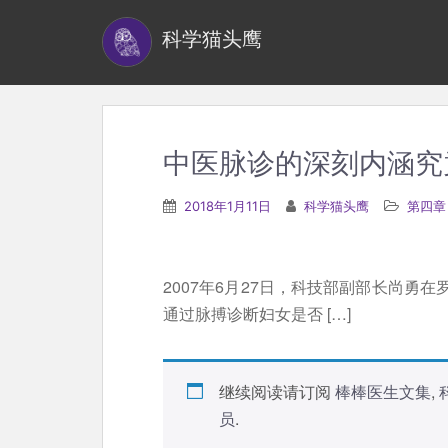
S
科学猫头鹰
k
i
p
t
o
中医脉诊的深刻内涵究
m
a
2018年1月11日
科学猫头鹰
第四章
i
n
c
2007年6月27日，科技部副部长尚勇
o
通过脉搏诊断妇女是否 […]
n
t
e
继续阅读请订阅
棒棒医生文集
,
n
员
.
t