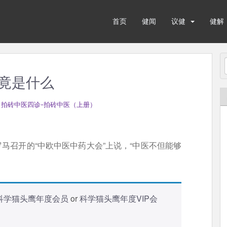
首页
健闻
议健
健解
竟是什么
 拍砖中医四诊-拍砖中医（上册）
在罗马召开的“中欧中医中药大会”上说，“中医不但能够
科学猫头鹰年度会员
or
科学猫头鹰年度VIP会