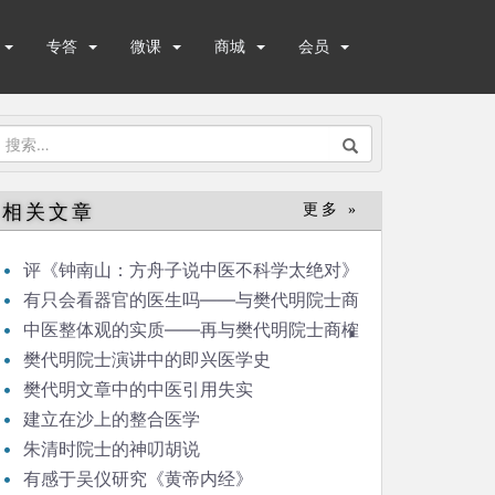
专答
微课
商城
会员
搜
索：
相关文章
更多 »
评《钟南山：方舟子说中医不科学太绝对》
有只会看器官的医生吗——与樊代明院士商
榷
中医整体观的实质——再与樊代明院士商榷
樊代明院士演讲中的即兴医学史
樊代明文章中的中医引用失实
建立在沙上的整合医学
朱清时院士的神叨胡说
有感于吴仪研究《黄帝内经》