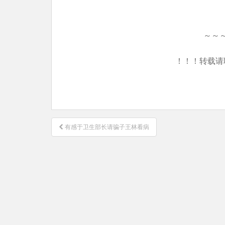
～～
！！！转载请
文
有感于卫生部长请骗子王林看病
章
导
航