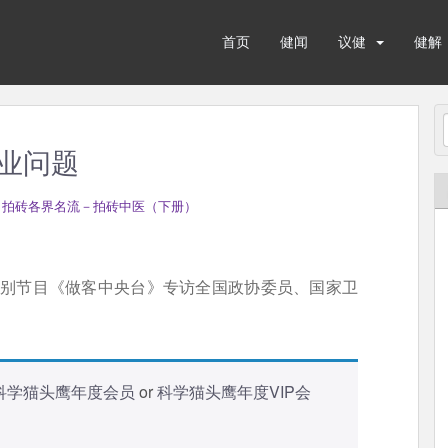
首页
健闻
议健
健解
业问题
 拍砖各界名流－拍砖中医（下册）
会特别节目《做客中央台》专访全国政协委员、国家卫
科学猫头鹰年度会员
or
科学猫头鹰年度VIP会