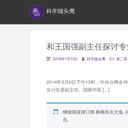
S
科学猫头鹰
k
i
p
t
o
和王国强副主任探讨专
m
a
2018年1月11日
科学猫头鹰
第二章
i
n
c
2014年3月9日下午13时，中央台两
o
生计生委副主任、国家中医 […]
n
t
e
继续阅读请订阅
棒棒医生文集
,
n
员
.
t