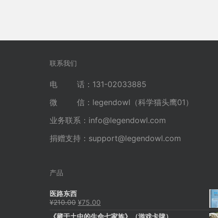
联系我们
电 话：131-02033885
微 信：legendowl（科学猫头鹰01）
业务联系：
info@legendowl.com
捐赠支持：
support@legendowl.com
产品
医路东西
原
当
¥
210.00
¥
75.00
价
前
《藏于土中的生命七家族》（游戏卡牌）