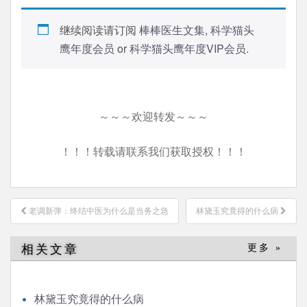
继续阅读请订阅
棒棒医生文集
,
科学猫头
鹰年度会员
or
科学猫头鹰年度VIP会员
.
～～～欢迎转发～～～
！！！转载请联系我们获取授权！！！
文
老调新弹：终结中医为什么是当务之急
林黛玉究竟得的什么病
章
导
相关文章
更多 »
航
林黛玉究竟得的什么病