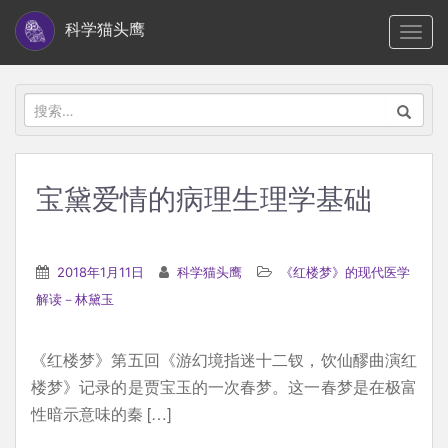
S
科学猫头鹰
TOGG
k
i
p
搜
t
索：
o
m
宝黛爱情的病理生理学基础
a
i
n
2018年1月11日
科学猫头鹰
《红楼梦》的现代医学
c
解读－林黛玉
o
n
《红楼梦》第五回《游幻境指迷十二钗，饮仙醪曲演红
t
楼梦》记录的是贾宝玉的一次春梦。这一春梦是在极富
e
性暗示意味的秦 […]
n
t