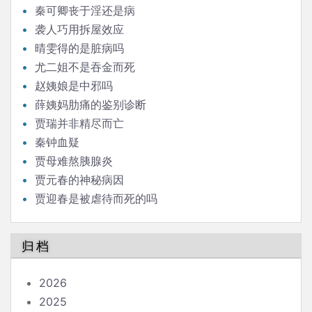
秦可卿丧于淫还是病
袭人巧用拆屋效应
晴雯得的是脏病吗
尤二姐不是吞金而死
赵姨娘是中邪吗
薛姨妈肋痛的鉴别诊断
贾瑞并非精尽而亡
秦钟血疑
贾母难熬胰腺炎
贾元春的神秘病因
贾迎春是被虐待而死的吗
归档
2026
2025