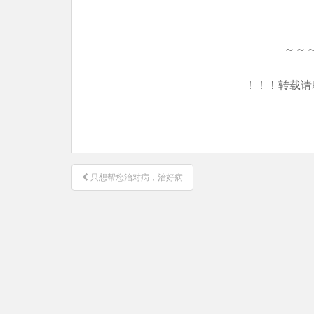
～～
！！！转载请
文
只想帮您治对病，治好病
章
导
航