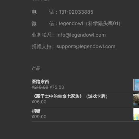
电 话：131-02033885
微 信：legendowl（科学猫头鹰01）
业务联系：
info@legendowl.com
捐赠支持：
support@legendowl.com
产品
医路东西
原
当
¥
210.00
¥
75.00
价
前
《藏于土中的生命七家族》（游戏卡牌）
为：
价
¥
96.00
¥210.00。
格
为：
捐赠
¥75.00。
¥
99.00