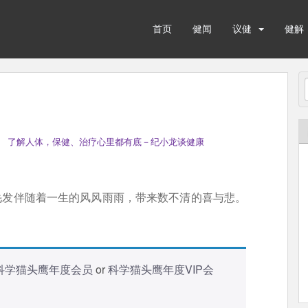
首页
健闻
议健
健解
 了解人体，保健、治疗心里都有底－纪小龙谈健康
的毛发伴随着一生的风风雨雨，带来数不清的喜与悲。
科学猫头鹰年度会员
or
科学猫头鹰年度VIP会