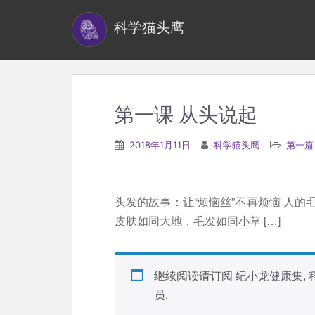
S
科学猫头鹰
k
i
p
t
o
第一课 从头说起
m
a
2018年1月11日
科学猫头鹰
第一篇
i
n
c
头发的故事：让“烦恼丝”不再烦恼 人
o
皮肤如同大地，毛发如同小草 […]
n
t
e
继续阅读请订阅
纪小龙健康集
,
n
员
.
t