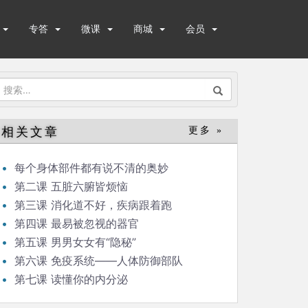
专答
微课
商城
会员
搜
索：
相关文章
更多 »
每个身体部件都有说不清的奥妙
第二课 五脏六腑皆烦恼
第三课 消化道不好，疾病跟着跑
第四课 最易被忽视的器官
第五课 男男女女有“隐秘”
第六课 免疫系统——人体防御部队
第七课 读懂你的内分泌