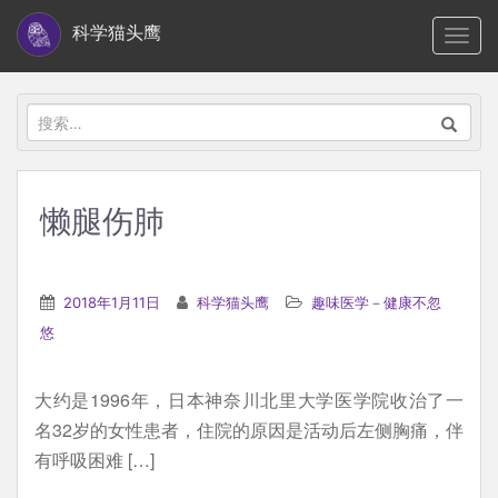
S
科学猫头鹰
TOGG
k
i
p
搜
t
索：
o
m
懒腿伤肺
a
i
n
2018年1月11日
科学猫头鹰
趣味医学－健康不忽
c
悠
o
n
大约是1996年，日本神奈川北里大学医学院收治了一
t
名32岁的女性患者，住院的原因是活动后左侧胸痛，伴
e
有呼吸困难 […]
n
t