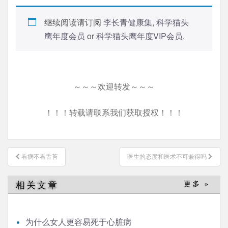
继续阅读请订阅
李长青健康集
,
科学猫头
鹰年度会员
or
科学猫头鹰年度VIP会员
.
～～～欢迎转发～～～
！！！转载请联系我们获取授权！！！
文
看病不看舌苔
医生的态度和医术不可兼得吗
章
导
相关文章
更多 »
航
为什么女人更容易死于心脏病