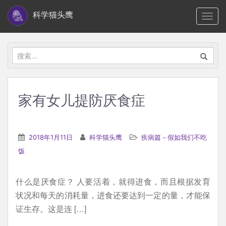
S
科学猫头鹰
TOGG
k
i
p
搜
t
索：
o
m
家有女儿提防厌食症
a
i
n
2018年1月11日
科学猫头鹰
疾病篇－假如我们不吃
c
饭
o
n
什么是厌食症？ 人要活着，就得进食，而且根据发育
t
状况和每天的消耗量，进食还要达到一定的量，才能保
e
证生存。这是连 […]
n
t