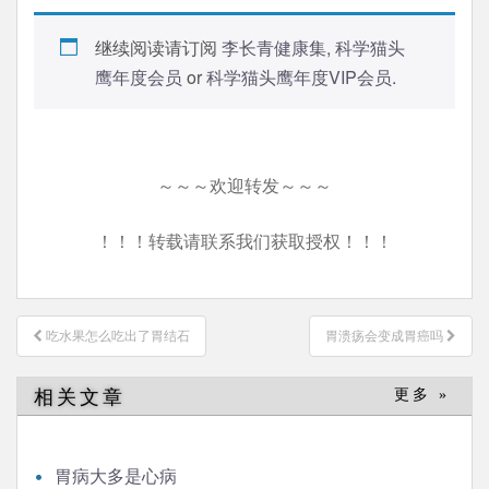
继续阅读请订阅
李长青健康集
,
科学猫头
鹰年度会员
or
科学猫头鹰年度VIP会员
.
～～～欢迎转发～～～
！！！转载请联系我们获取授权！！！
文
吃水果怎么吃出了胃结石
胃溃疡会变成胃癌吗
章
导
相关文章
更多 »
航
胃病大多是心病