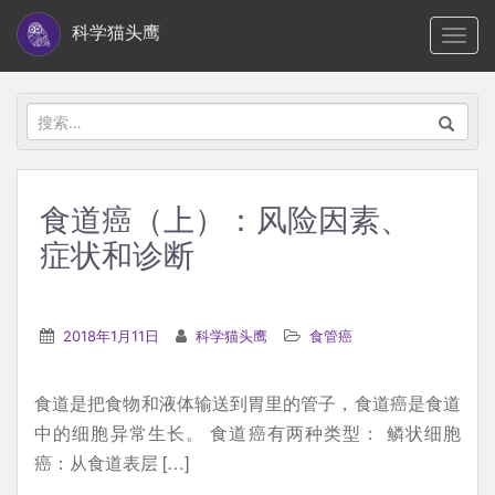
S
科学猫头鹰
TOGG
k
i
p
搜
t
索：
o
m
食道癌（上）：风险因素、
a
症状和诊断
i
n
c
2018年1月11日
科学猫头鹰
食管癌
o
n
t
食道是把食物和液体输送到胃里的管子，食道癌是食道
e
中的细胞异常生长。 食道癌有两种类型： 鳞状细胞
n
癌：从食道表层 […]
t