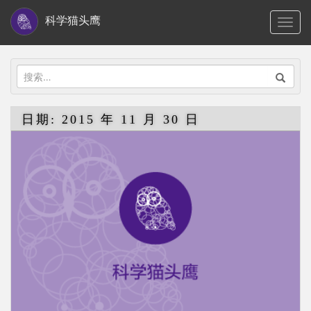
S
科学猫头鹰
TOGG
k
i
p
搜
t
索：
o
日期:
2015 年 11 月 30 日
m
a
i
n
c
o
n
t
e
n
t