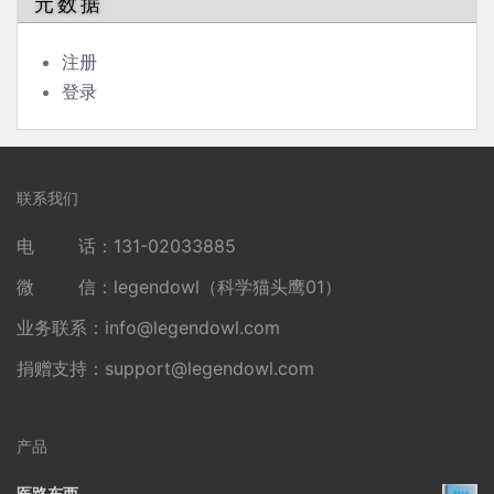
元数据
注册
登录
联系我们
电 话：131-02033885
微 信：legendowl（科学猫头鹰01）
业务联系：
info@legendowl.com
捐赠支持：
support@legendowl.com
产品
医路东西