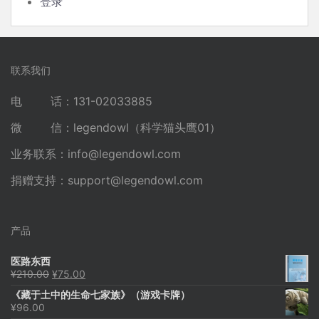
登录
联系我们
电 话：131-02033885
微 信：legendowl（科学猫头鹰01）
业务联系：
info@legendowl.com
捐赠支持：
support@legendowl.com
产品
医路东西
原
当
¥
210.00
¥
75.00
价
前
《藏于土中的生命七家族》（游戏卡牌）
为：
价
¥
96.00
¥210.00。
格