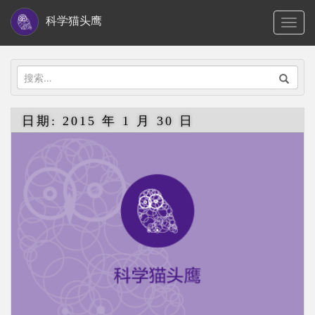
S
科学猫头鹰
TOGG
k
i
p
搜
t
索：
o
日期:
2015 年 1 月 30 日
m
a
i
n
c
o
n
t
e
n
t