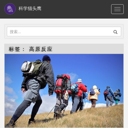
S
科学猫头鹰
TOGG
k
i
p
搜
t
索：
o
标签：
高原反应
m
a
i
n
c
o
n
t
e
n
t