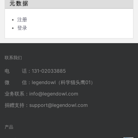
元数据
注册
登录
联系我们
电 话：131-02033885
微 信：legendowl（科学猫头鹰01）
业务联系：
info@legendowl.com
捐赠支持：
support@legendowl.com
产品