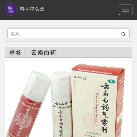
S
科学猫头鹰
TOGG
k
i
p
搜
t
索：
o
标签：
云南白药
m
a
i
n
c
o
n
t
e
n
t