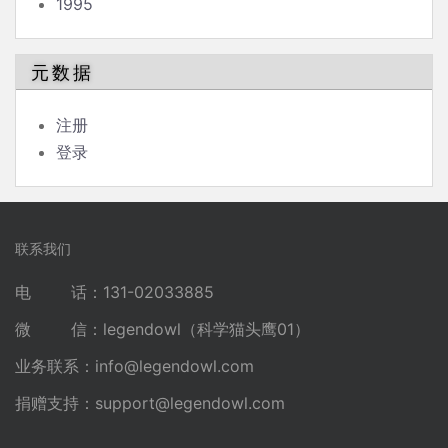
1995
元数据
注册
登录
联系我们
电 话：131-02033885
微 信：legendowl（科学猫头鹰01）
业务联系：
info@legendowl.com
捐赠支持：
support@legendowl.com