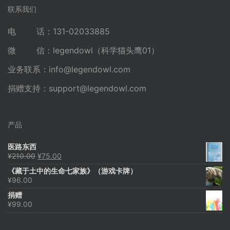
联系我们
电 话：131-02033885
微 信：legendowl（科学猫头鹰01）
业务联系：
info@legendowl.com
捐赠支持：
support@legendowl.com
产品
医路东西
原
当
¥
210.00
¥
75.00
价
前
《藏于土中的生命七家族》（游戏卡牌）
为：
价
¥
96.00
¥210.00。
格
为：
捐赠
¥75.00。
¥
99.00