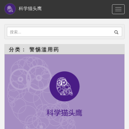
S
科学猫头鹰
TOGG
k
i
p
搜
t
索：
o
分类：
警惕滥用药
m
a
i
n
c
o
n
t
e
n
t