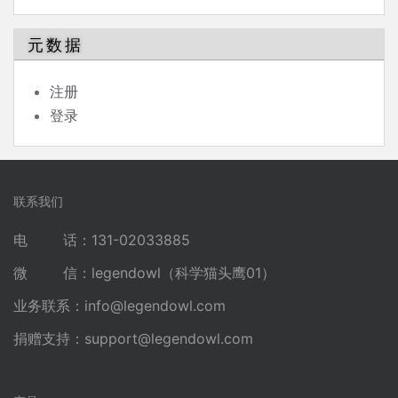
元数据
注册
登录
联系我们
电 话：131-02033885
微 信：legendowl（科学猫头鹰01）
业务联系：
info@legendowl.com
捐赠支持：
support@legendowl.com