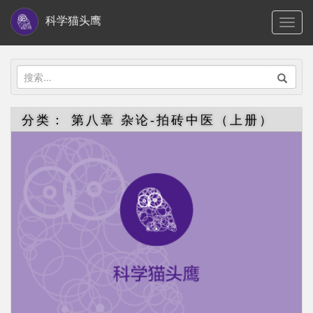
S
科学猫头鹰
TOGG
k
i
p
搜
t
索：
o
分类：
第八章 杂论-拍砖中医（上册）
m
a
i
n
c
o
n
t
e
n
t