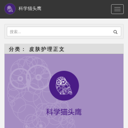
S
科学猫头鹰
TOGG
k
i
p
搜
t
索：
o
分类：
皮肤护理正文
m
a
i
n
c
o
n
t
e
n
t