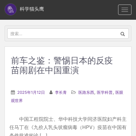
S
科学猫头鹰
TOGG
k
i
p
搜
t
索：
o
m
前车之鉴：警惕日本的反疫
a
苗闹剧在中国重演
i
n
c
,
,
2025年1月12日
李长青
医路东西
医学科普
医眼
o
观世界
n
t
e
中国工程院院士、华中科技大学同济医院妇产科主
n
任马丁在《九价人乳头状瘤病毒（HPV）疫苗在中国有
t
条件批准的诠 […]