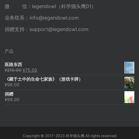
微 信：legendowl（科学猫头鹰01）
业务联系：
info@legendowl.com
捐赠支持：
support@legendowl.com
产品
医路东西
原
当
¥
210.00
¥
75.00
价
前
《藏于土中的生命七家族》（游戏卡牌）
为：
价
¥
96.00
¥210.00。
格
为：
捐赠
¥75.00。
¥
99.00
Copyright © 2017-2023 科学猫头鹰 All rights reserved