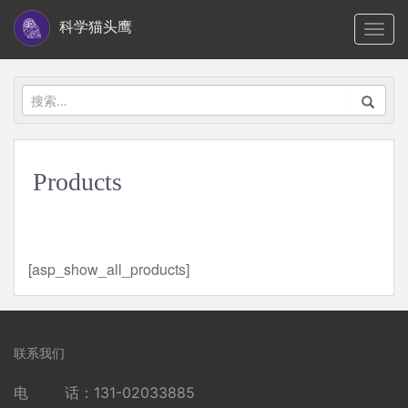
S
科学猫头鹰
TOGG
k
i
p
搜
t
索：
o
m
Products
a
i
n
c
[asp_show_all_products]
o
n
t
e
联系我们
n
电 话：131-02033885
t